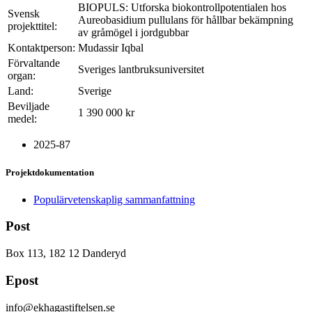
BIOPULS: Utforska biokontrollpotentialen hos
Svensk
Aureobasidium pullulans för hållbar bekämpning
projekttitel:
av gråmögel i jordgubbar
Kontaktperson:
Mudassir Iqbal
Förvaltande
Sveriges lantbruksuniversitet
organ:
Land:
Sverige
Beviljade
1 390 000 kr
medel:
2025-87
Projektdokumentation
Populärvetenskaplig sammanfattning
Post
Box 113, 182 12 Danderyd
Epost
info@ekhagastiftelsen.se