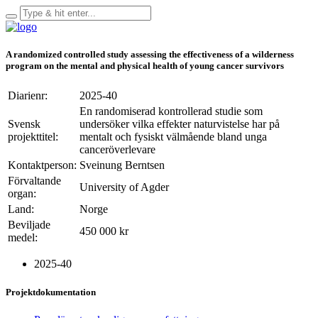
A randomized controlled study assessing the effectiveness of a wilderness
program on the mental and physical health of young cancer survivors
Diarienr:
2025-40
En randomiserad kontrollerad studie som
Svensk
undersöker vilka effekter naturvistelse har på
projekttitel:
mentalt och fysiskt välmående bland unga
canceröverlevare
Kontaktperson:
Sveinung Berntsen
Förvaltande
University of Agder
organ:
Land:
Norge
Beviljade
450 000 kr
medel:
2025-40
Projektdokumentation